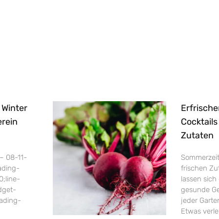
 Winter
Erfrisch
rein
Cocktails
Zutaten
 – 08-11-
Sommerzeit i
ading-
frischen Zu
0;line-
lassen sich
dget-
gesunde Ge
ading-
jeder Garte
Etwas verle