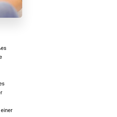
ßes
e
es
r
 einer