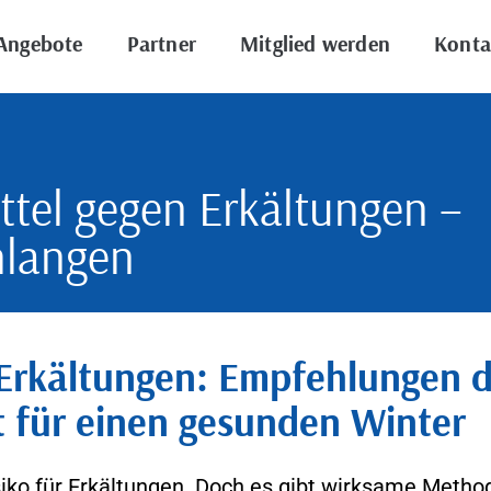
Angebote
Partner
Mitglied werden
Konta
tel gegen Erkältungen –
hlangen
 Erkältungen: Empfehlungen 
 für einen gesunden Winter
siko für Erkältungen. Doch es gibt wirksame Metho