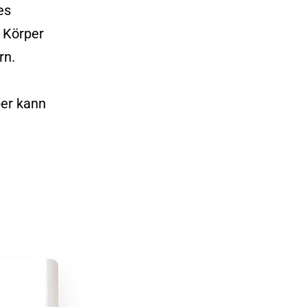
es
 Körper
rn.
ber kann