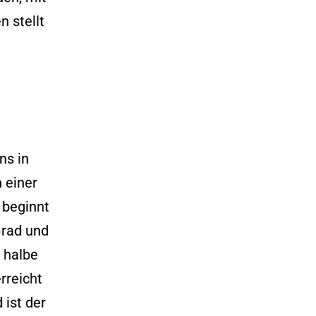
 stellt
ns in
 einer
 beginnt
Grad und
e halbe
rreicht
 ist der