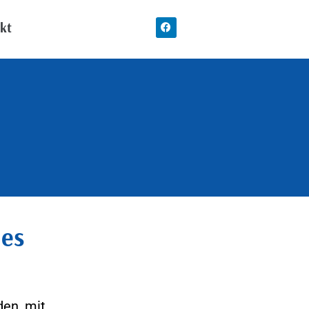
kt
des
den, mit