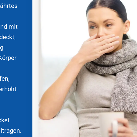
währtes
und mit
deckt,
ng
Körper
fen,
erhöht
ckel
itragen.